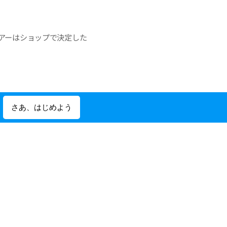
アーはショップで決定した
ットするとは限りません。
さあ、はじめよう
をおすすめいたします。購
ルーでは器材販売も行って
加してたくさんの仲間を作