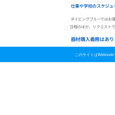
仕事や学校のスケジュ
ダイビングブルーではお
日程のほか、リクエスト
器材購入義務はあり
ありません。レンタルも
このサイトはWebno
ダイビングは器材に依存
入希望の方はインストラク
おります。
講習の後は？
カード取得後は、ダイビン
っていって下さい！