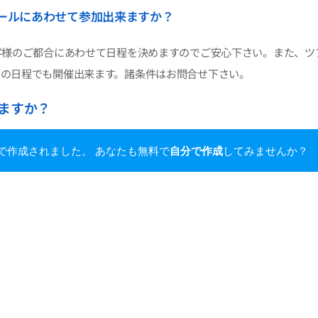
ールにあわせて参加出来ますか？
客様のご都合にあわせて日程を決めますのでご安心下さい。また、ツ
での日程でも開催出来ます。諸条件はお問合せ下さい。
ますか？
ご用意しております。ただしレンタルの場合は必ずしもご自身にフィ
deで作成されました。 あなたも無料で
自分で作成
してみませんか？
するスポーツなので出来るだけご自身にあったものをご用意すること
ターがご相談にのりますのでお気軽にご相談下さい。ダイビングブ
グブルーでツアーやイベントを開催しておりますので、どんどん参